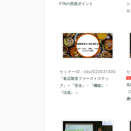
FTAの実践ポイント
ン
ル
セミナーID：tdo2023031300
セ
『食品製造ファーストステッ
化
プ』～『安全』・『機能』・
（
『法規』～
膚