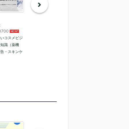
：
0700
たいコスメビジ
つ知識（薬機
広告・スキンケ