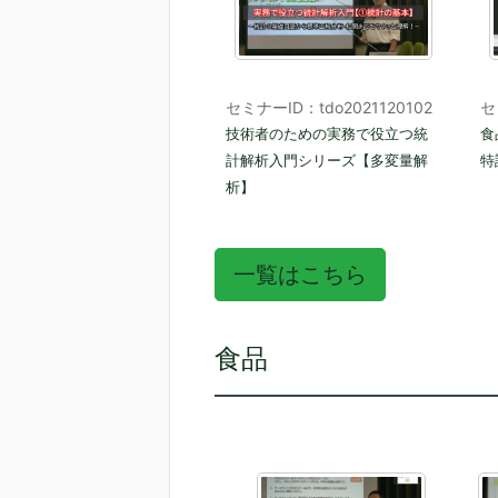
セミナーID：tdo2021120102
セ
技術者のための実務で役立つ統
食
計解析入門シリーズ【多変量解
特
析】
一覧はこちら
食品