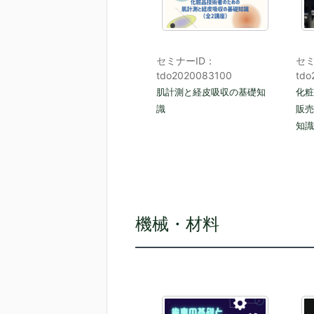
セミナーID：
セミ
tdo2020083100
tdo
肌計測と経皮吸収の基礎知
化粧
識
販売
知識
機械・材料