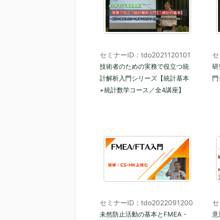
セミナーID：tdo2021120101
セ
技術者のための実務で役立つ統
研
計解析入門シリーズ【統計基本
門
+統計数学コース／全4講座】
セミナーID：tdo2022091200
セ
未然防止活動の基本とFMEA・
意