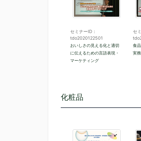
セミナーID：
セミ
tdo2020122501
tdo
おいしさの見える化と適切
食品
に伝えるための言語表現・
実務
マーケティング
化粧品