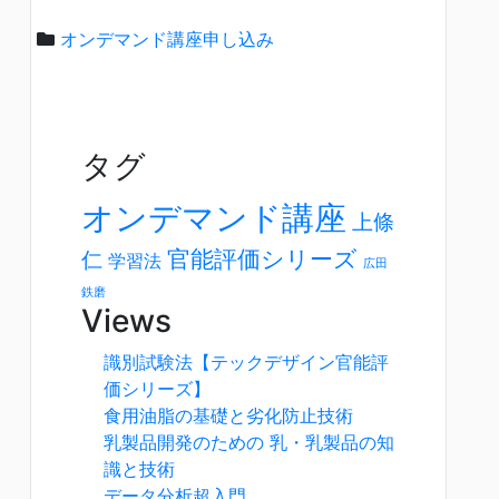
オンデマンド講座申し込み
タグ
オンデマンド講座
上條
官能評価シリーズ
仁
学習法
広田
鉄磨
Views
識別試験法【テックデザイン官能評
価シリーズ】
食用油脂の基礎と劣化防止技術
乳製品開発のための 乳・乳製品の知
識と技術
データ分析超入門