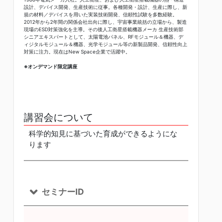
設計、デバイス開発、生産技術に従事。各種開発・設計、生産に際し、新
規の材料／デバイスを用いた実装技術開発、信頼性試験を多数経験。
2012年から2年間の関係会社出向に際し、宇宙事業統括の立場から、製造
現場のESD対策強化を主導。その後人工衛星搭載機器メーカ 生産技術部
シニアエキスパートとして、太陽電池パネル、RFモジュール＆機器、デ
ィジタルモジュール＆機器、光学モジュール等の新製品開発、信頼性向上
対策に注力。現在はNew Space企業で活躍中。
※オンデマンド限定講座
講習会について
科学的知見に基づいた育成ができるようにな
ります
セミナーID