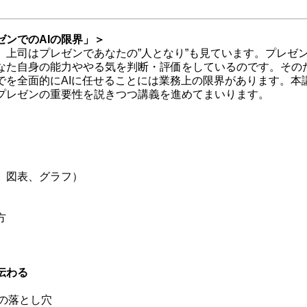
ンでのAIの限界」＞
、上司はプレゼンであなたの”人となり”も見ています。プレゼ
なた自身の能力ややる気を判断・評価をしているのです。その
でを全面的にAIに任せることには業務上の限界があります。本
プレゼンの重要性を説きつつ講義を進めてまいります。
則
、図表、グラフ）
方
伝わる
成の落とし穴