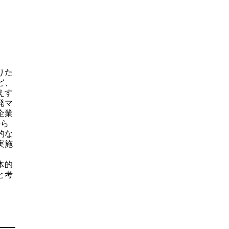
りた
ど、
えす
発マ
企業
から
的な
実施
体的
と考