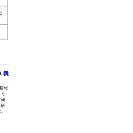
でご
0
 義
性情報
トな
学研
ト研
む。