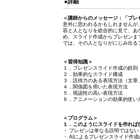
●詳細
＜講師からのメッセージ：「プレゼ
意外に思われるかもしれませんが
容と人となりを総合的に見て、あ
め、スライド作成からプレゼンま
では、その人となりがにじみ出る
＜習得知識＞
１．プレゼンスライド作成の鉄
２．効果的なスライド構成
３．説得力のある表現方法（文章
４．関係図を用いた表現方法
５．視認性の高い表現方法
６．アニメーションの効果的使い
＜プログラム＞
１．このようにスライドを作れば
・ プレゼンは単なる説明ではない
・ AIによるプレゼンスライド作