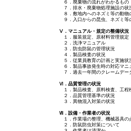
６．廃棄物の流れがわかるもの
７．排水・廃棄物処理施設の状
８．敷地内へのネズミ等の動物
９．入口からの昆虫、ネズミ等
Ⅴ．マニュアル・規定の整備状況
１．服装規定、原材料管理規定
２．洗浄マニュアル
３．防虫防鼠の管理状況
４．製品検査の状況
５．従業員教育の計画と実施状
６．製品事故発生時の対応マニ
７．過去一年間のクレームデー
Ⅵ．品質管理の状況
１．製品検査、原料検査、工程
２．品質管理基準の状況
３．異物混入対策の状況
Ⅶ．設備・作業者の状況
１．作業場の整理、機械器具の
２．防鼠防虫対策について
３．作業者は清潔か