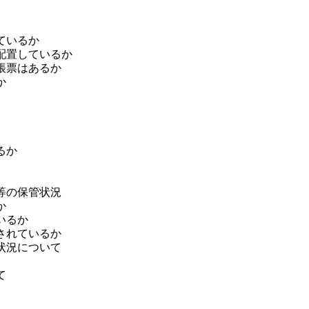
ているか
配置しているか
帳票はあるか
か
るか
等の保管状況
か
いるか
されているか
状況について
て