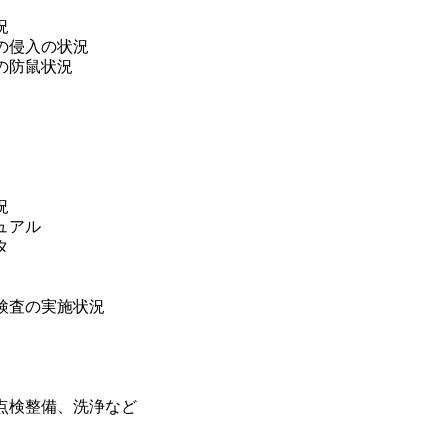
況
の侵入の状況
の防鼠状況
況
ュアル
タ
検査の実施状況
点検整備、洗浄など