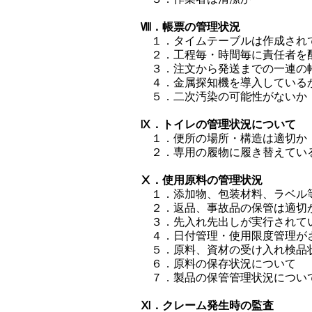
Ⅷ．帳票の管理状況
１．タイムテーブルは作成され
２．工程毎・時間毎に責任者を
３．注文から発送までの一連の
４．金属探知機を導入している
５．二次汚染の可能性がないか
Ⅸ．トイレの管理状況について
１．便所の場所・構造は適切か
２．専用の履物に履き替えてい
Ⅹ．使用原料の管理状況
１．添加物、包装材料、ラベル
２．返品、事故品の保管は適切
３．先入れ先出しが実行されて
４．日付管理・使用限度管理が
５．原料、資材の受け入れ検品
６．原料の保存状況について
７．製品の保管管理状況につい
Ⅺ．クレーム発生時の監査