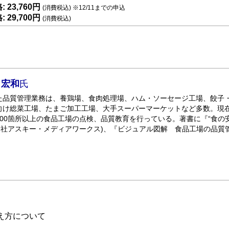
 23,760円
(消費税込) ※12/11までの申込
 29,700円
(消費税込)
 宏和
氏
た品質管理業務は、養鶏場、食肉処理場、ハム・ソーセージ工場、餃子
向け総菜工場、たまご加工工場、大手スーパーマーケットなど多数。現
00箇所以上の食品工場の点検、品質教育を行っている。著書に『“食の
会社アスキー・メディアワークス)、『ビジュアル図解 食品工場の品質
え方について