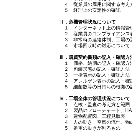
４．従業員の雇用に関する考え
５．経理上の安定性の確認
Ⅱ．危機管理状況について
１．インターネット上の情
２．従業員のコンプライアンス
３．非常時の連絡体制、工場の
４．市場回収時の対応について
Ⅲ．購買契約書類の記入・確認方
１．価格、納期の記入・確認方
２．包装形態の記入・確認方法
３．一括表示の記入・確認方法
４．アレルゲン表示の記入・確
５．細菌数等の日持ちの根拠の
Ⅳ．工場全体の管理状況について
１．点検・監査の考え方と範囲
２．製品のフローチャート、HA
３．建物配置図、工程見取表
４．人の動き、空気の流れ、物
５．番重の動きが判るもの