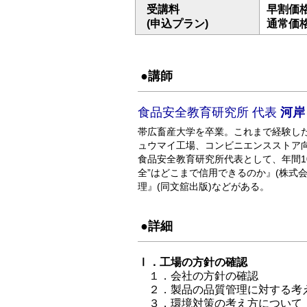
受講料
早割価格:
(申込プラン)
通常価格:
●講師
食品安全教育研究所 代表
河岸
帯広畜産大学を卒業。これまで経験し
ュウマイ工場、コンビニエンスストア
食品安全教育研究所代表として、年間1
全”はどこまで信用できるのか』(株式
理』(同文舘出版)などがある。
●詳細
Ⅰ．工場の方針の確認
１．会社の方針の確認
２．製品の品質管理に対する考
３．環境対策の考え方について