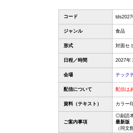
コード
tds202
ジャンル
食品
形式
対面セ
日程／時間
2027年 
会場
テック
配信について
配信は
資料（テキスト）
カラー
◎副読
ご案内事項
最新版
（同文館