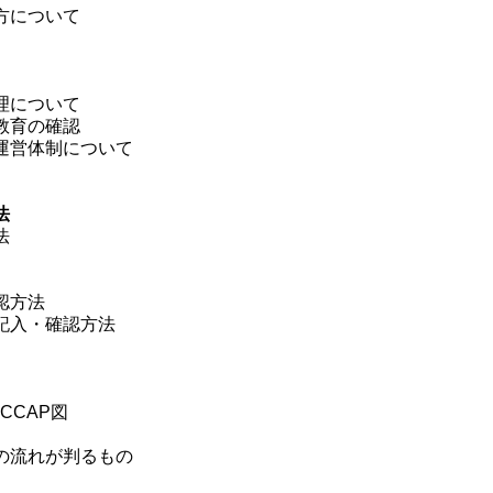
方について
報管理について
教育の確認
運営体制について
法
法
認方法
記入・確認方法
CCAP図
の流れが判るもの