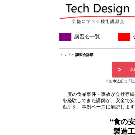
講習会一覧
トップ
>
講習会詳細
※お申込前に「
注
一度の食品事件・事故が会社存続
を経験してきた講師が、安全で安
勘所を、事例ベースに解説します
“食の
製造