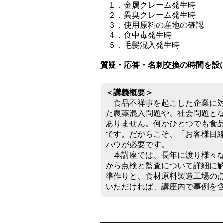
１．金属クレーム発生時
２．異臭クレーム発生時
３．使用原料の産地の確認
４．食中毒発生時
５．毛髪混入発生時
質疑・応答・名刺交換の時間を設
＜講義概要＞
食品不祥事を起こした企業に対
た農薬混入問題や、社会問題と
ありません。何かひとつでも食
です。だからこそ、「お客様目
ハウが必要です。
本講座では、長年に渡り様々な
から点検と監査について詳細に
準作りと、食材原料製造工場の
いただければ、講座内で事例を