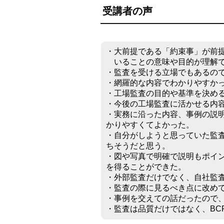
受講者の声
・大前提である「約束事」が前
いることの意味や目的が理解
・監査を受ける⽴場でもあるの
・網羅的な内容でわかりやすか
・工場監査の目的や基準を決め
・今後の工場監査に活かせる内
・実務に沿った内容、事例の説
かりやすくてよかった。
・自分がしようと思っていた監
ちそうだと思う。
・図や写真で明確で説明もポイ
を得ることができた。
・外部監査だけでなく、自社監
・監査の際に見るべき点に改め
・事例を交えての話だったので
・監査は品質だけではなく、BC