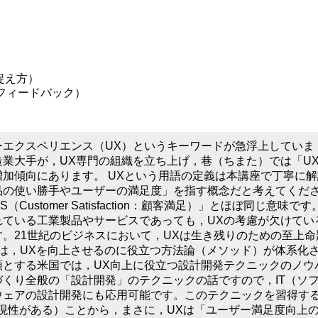
捉え方）
フィードバック）
ーエクスペリエンス（UX）というキーワードが急浮上していま
業大手が，UX専門の組織を立ち上げ，巷（ちまた）では「U
加傾向にあります。 UXという用語の定義は本講座で丁寧に解
品の使い勝手やユーザーの満足度」を指す概念だと考えてくだ
ustomer Satisfaction：顧客満足）」とほぼ同じ意味です
れている工業製品やサービスであっても，UXの考慮が欠けてい
。21世紀のビジネスにおいて，UXは生き残りのための至上命
は，UXを向上させるのに役立つ方法論（メソッド）が体系化
頭とする米国では，UX向上に役立つ設計開発テクニックのノウ
くり全般の「設計開発」のテクニックの話ですので，IT（ソ
ウェアの設計開発にも応用可能です。このテクニックを習得す
現性がある）ことから，まさに，UXは「ユーザー満足度向上