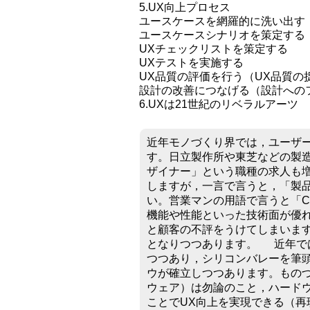
5.UX向上プロセス
ユースケースを網羅的に洗い出す
ユースケースシナリオを策定する
UXチェックリストを策定する
UXテストを実施する
UX品質の評価を行う（UX品質の
設計の改善につなげる（設計への
6.UXは21世紀のリベラルアーツ
近年モノづくり界では，ユーザ
す。日立製作所や東芝などの製造
ザイナー」という職種の求人も増
しますが，一言で言うと，「製
い。営業マンの用語で言うと「CS（C
機能や性能といった技術面が優
と顧客の不評をうけてしまいます
となりつつあります。 近年で
つつあり，シリコンバレーを筆
ウが確立しつつあります。ものづ
ウェア）は勿論のこと，ハード
ことでUX向上を実現できる（再