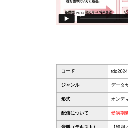
コード
tdo202
ジャンル
データ
形式
オンデ
配信について
受講期
資料（テキスト）
【印刷