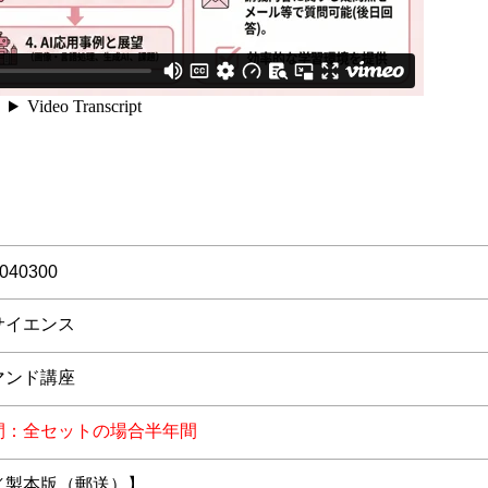
4040300
サイエンス
マンド講座
間：全セットの場合半年間
／製本版（郵送）】