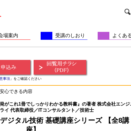
会場案内
受講のしおり
よくあ
意事項
」をご確認ください
安心できる内容
T開発がこれ1冊でしっかりわかる教科書』の著者 株式会社エンジ
ライ 代表取締役／ITコンサルタント／技術士
デジタル技術 基礎講座シリーズ 【全8講
座】