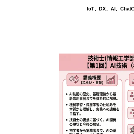
IoT、DX、AI、C