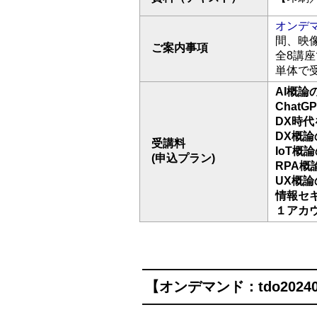
オンデ
間、映
ご案内事項
全8講
単体で
AI概論の
ChatG
DX時代
DX概論の
受講料
IoT概論
(申込プラン)
RPA概論
UX概論の
情報セキ
１アカウン
【オンデマンド：tdo20240