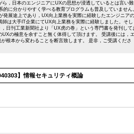
がら，日本のエンジニアにUXの思想が浸透しているとは言い難
体系的に分かりやすく学べる教育プログラムも普及していません
が発展途上であり，UX向上業務を実際に経験したエンジニア
講師は大手IT企業にてUX向上業務を実際に経験しました。そし
き，日刊工業新聞社より「UX虎の巻」という専門書を発刊して
のUXの極意を余すこと無く体得して頂けます。 受講後には，
が根本から変わることを断言致します。 是非，ご受講くださ
4040303】情報セキュリティ概論