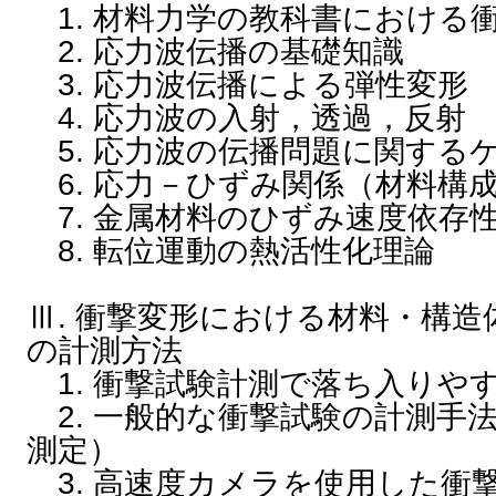
1. 材料力学の教科書における
2. 応力波伝播の基礎知識
3. 応力波伝播による弾性変形
4. 応力波の入射，透過，反射
5. 応力波の伝播問題に関する
6. 応力－ひずみ関係（材料構
7. 金属材料のひずみ速度依存
8. 転位運動の熱活性化理論
Ⅲ. 衝撃変形における材料・構造
の計測方法
1. 衝撃試験計測で落ち入りや
2. 一般的な衝撃試験の計測手
測定）
3. 高速度カメラを使用した衝