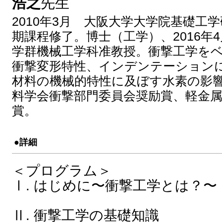
浩之
先生
2010年3月 大阪大学大学院基礎工
期課程修了。博士（工学）、2016年
学群機械工学科准教授。衝撃工学を
衝撃変形特性、インデンテーション
材料の機械的特性に及ぼす水素の影
料学会衝撃部門委員会奨励賞、軽金
賞。
●詳細
＜プログラム＞
Ⅰ. はじめに〜衝撃工学とは？〜
Ⅱ. 衝撃工学の基礎知識