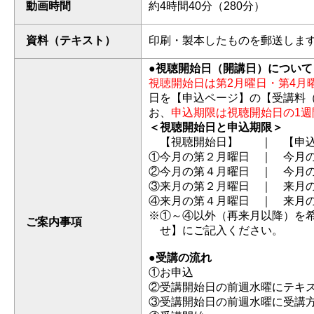
動画時間
約4時間40分（280分）
資料（テキスト）
印刷・製本したものを郵送しま
●視聴開始日（開講日）について
視聴開始日は第2月曜日・第4月
日を【申込ページ】の【受講料
お、
申込期限は視聴開始日の1週
＜視聴開始日と申込期限＞
【視聴開始日】 ｜ 【申込
①今月の第２月曜日 ｜ 今月
②今月の第４月曜日 ｜ 今月
③来月の第２月曜日 ｜ 来月
④来月の第４月曜日 ｜ 来月
※①～④以外（再来月以降）を
ご案内事項
せ】にご記入ください。
●受講の流れ
①お申込
②受講開始日の前週水曜にテキ
③受講開始日の前週水曜に受講