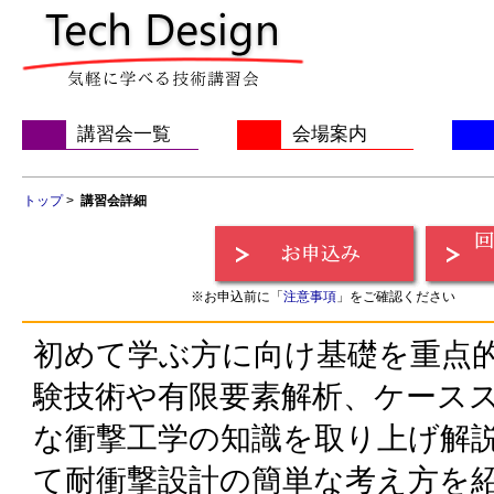
講習会一覧
会場案内
トップ
>
講習会詳細
※お申込前に「
注意事項
」をご確認ください
初めて学ぶ方に向け基礎を重点
験技術や有限要素解析、ケース
な衝撃工学の知識を取り上げ解
て耐衝撃設計の簡単な考え方を