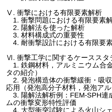
Ⅴ. 衝撃における有限要素解析
1. 衝撃問題における有限要素
2. 陽解法を使った解析
3. 材料構成式の重要性
4. 耐衝撃設計における有限要
Ⅵ. 衝撃工学に関するケーススタ
1. 鉄鋼材料，アルミニウム合
タの紹介）
2. 発泡構造体の衝撃緩衝・吸
応用（発泡高分子材料，発泡ア
3. 陽解法解析例：FEM-SP
ムの衝撃変形特性評価
4. 大型衝突試験による火山シ