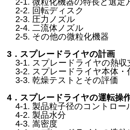
2-1. 微粒化機器の特長と選定
2-2. 回転ディスク
2-3. 圧力ノズル
2-4. 二流体ノズル
2-5. その他の微粒化機器
3．スプレードライヤの計画
3-1. スプレードライヤの熱
3-2. スプレードライヤ本体
3-3. 乾燥テストとその評価
4．スプレードライヤの運転操
4-1. 製品粒子径のコントロー
4-2. 製品水分
4-3. 嵩密度