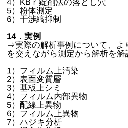
4）KBｒ錠剤法の落とし穴
5）粉体測定
6）干渉縞抑制
14．実例
⇒実際の解析事例について、よ
を交えながら測定から解析を解
1）フィルム上汚染
2）表面変質層
3）基板上シミ
4）フィルム内部異物
5）配線上異物
6）フィルム上異物
7）ハジキ分析