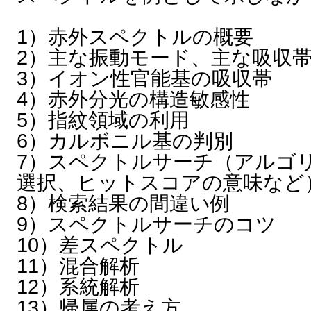
1）赤外スペクトルの概要
2）主な振動モード、主な吸収
3）イオン性官能基の吸収帯
4）赤外分光の構造敏感性
5）指紋領域の利用
6）カルボニル基の判別
7）スペクトルサーチ（アルゴ
選択、ヒットスコアの意味など
8）検索結果の間違い例
9）スペクトルサーチのコツ
10）差スペクトル
11）混合解析
12）系統解析
13）帰属の考え方