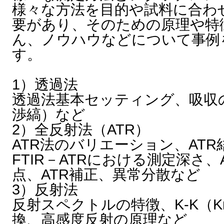
様々な方法を目的や試料に合わ
要があり、そのための原理や特
ん、ノウハウなどについて事例
す。
1）透過法
透過法基本セッティング、吸収
渉縞）など
2）全反射法（ATR）
ATR法のバリエーション、ATR
FTIR－ATRにおける測定深さ
点、ATR補正、異常分散など
3）反射法
反射スペクトルの特徴、K-K（Kram
換、高感度反射の原理など