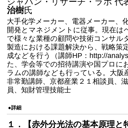
ジャパン・リサーチ・ラボ 代
治樹
氏
大手化学メーカー、電器メーカー、
開発とマネジメントに従事。現在は
で様々な業種の顧問や技術コンサル
製造における課題解決から、戦略策
成などを行う（講師HP：http://analysi
た、学会等での招待講演や国プロに
ラムの講師なども行っている。大阪産
非常勤講師、京都産業２１相談員、
員、知財管理技能士
●詳細
１．【赤外分光法の基本原理と