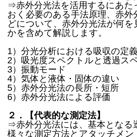
⇒赤外分光法を活用するにあた
おく必要のある手法原理、赤外
どについて、赤外分光法が何を
かを含めて解説します。
1）分光分析における吸収の定
2）吸光度スペクトルと透過ス
3）振動モード
4）気体と液体・固体の違い
5）赤外分光法の長所・短所
6）赤外分光法による評価
２．【代表的な測定法】
⇒赤外分光法には、基本となる
様々な測定方法とアタッチメン