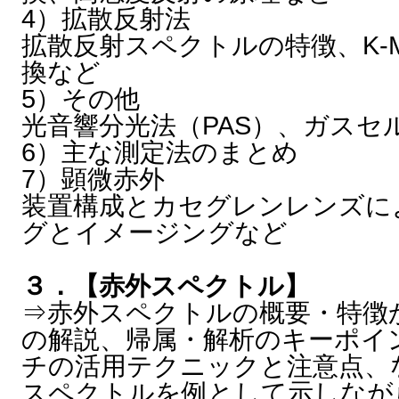
4）拡散反射法
拡散反射スペクトルの特徴、K-M（K
換など
5）その他
光音響分光法（PAS）、ガスセ
6）主な測定法のまとめ
7）顕微赤外
装置構成とカセグレンレンズに
グとイメージングなど
３．【赤外スペクトル】
⇒赤外スペクトルの概要・特徴
の解説、帰属・解析のキーポイ
チの活用テクニックと注意点、
スペクトルを例として示しなが