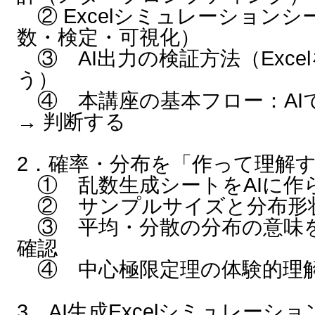
② Excelシミュレーション
数・検定・可視化）
③ AI出力の検証方法（Exce
う）
④ 本講座の基本フロー：AIで作
→ 判断する
2．確率・分布を「作って理解す
① 乱数生成シートをAIに作
② サンプルサイズと分布形
③ 平均・分散の分布の意味
確認
④ 中心極限定理の体験的理
3．AI生成Excelシミュレーシ