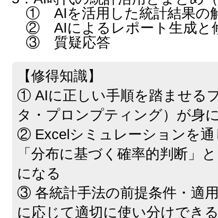
① AIを活用した統計結果の
② AIによるレポート生成と
③ 質疑応答
【修得知識】
① AIに正しい手順を踏ませる
タ・プロンプティング）が身
② Excelシミュレーションを
「分布に基づく確率的判断」と
になる
③ 各統計手法の前提条件・適
に応じて適切に使い分けでき