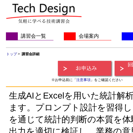
講習会一覧
会場案内
トップ
>
講習会詳細
※お申込前に「
注意事項
」をご確認ください
生成AIとExcelを用いた統計
ます。プロンプト設計を習得し
を通じて統計的判断の本質を体
出力を適切に検証し、業務の意