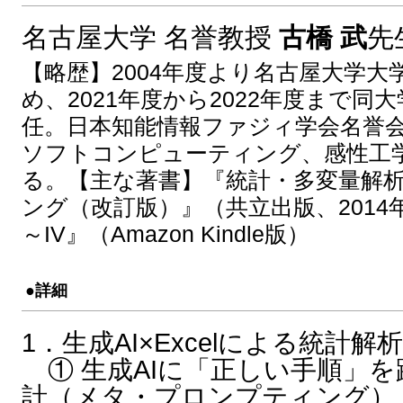
名古屋大学 名誉教授
古橋 武
先
【略歴】2004年度より名古屋大学
め、2021年度から2022年度まで
任。日本知能情報ファジィ学会名誉
ソフトコンピューティング、感性工
る。【主な著書】『統計・多変量解
ング（改訂版）』（共立出版、2014年
～IV』（Amazon Kindle版）
●詳細
1．生成AI×Excelによる統計
① 生成AIに「正しい手順」
計（メタ・プロンプティング）