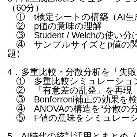
（60分）
① t検定シートの構築（AI生成
② p値の意味の理解
③ Student / Welchの使
④ サンプルサイズとp値の
題）
4．多重比較・分散分析を「失敗
① 多重比較シミュレーション
② 「有意差の乱発」を再現
③ Bonferroni補正の効果を
④ ANOVAの構造を“分散の
⑤ F値の意味をシミュレー
5．AI時代の統計活用とまとめ（