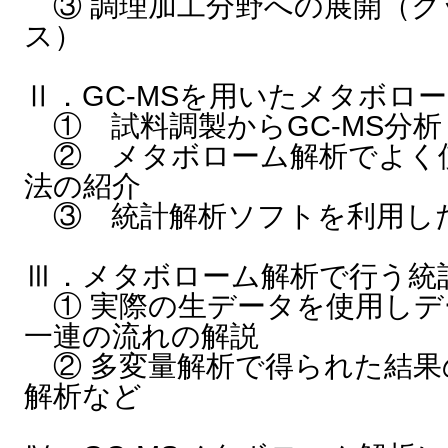
③ 調理加工分野への展開（ク
ス）
Ⅱ．GC-MSを用いたメタボロ
① 試料調製からGC-MS分
② メタボローム解析でよく
法の紹介
③ 統計解析ソフトを利用し
Ⅲ．メタボローム解析で行う統
① 実際の生データを使用しデ
一連の流れの解説
② 多変量解析で得られた結果
解析など