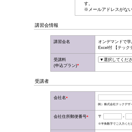
す。
※メールアドレスがな
講習会情報
講習会名
オンデマンドで学
Excel付 【テ
受講料
(申込プラン)
*
受講者
会社名
*
例）株式会社テックデザ
会社住所郵便番号
〒
-
*
※半角数字でご入力くだ