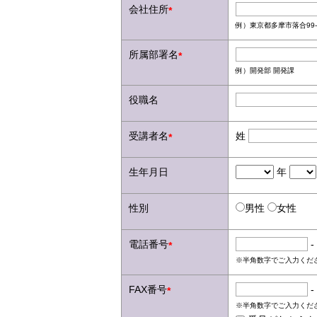
会社住所
*
例）東京都多摩市落合99-
所属部署名
*
例）開発部 開発課
役職名
受講者名
姓
*
生年月日
年
性別
男性
女性
電話番号
-
*
※半角数字でご入力くだ
FAX番号
-
*
※半角数字でご入力くだ