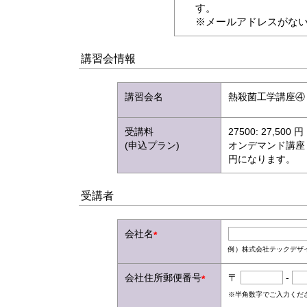
す。
※メールアドレスがな
講習会情報
講習会名
熱殺菌工学講座④
受講料
27500: 27,50
(申込プラン)
オンデマンド講座
円になります。
受講者
会社名
*
例）株式会社テックデザ
会社住所郵便番号
〒
-
*
※半角数字でご入力くだ