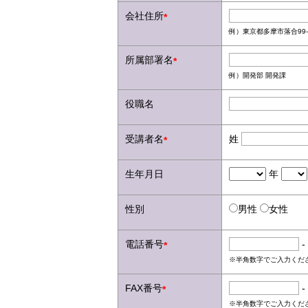
会社住所
*
例）東京都多摩市落合99-
所属部署名
*
例）開発部 開発課
役職名
受講者名
姓
*
生年月日
年
性別
男性
女性
電話番号
-
*
※半角数字でご入力くだ
FAX番号
-
*
※半角数字でご入力くだ