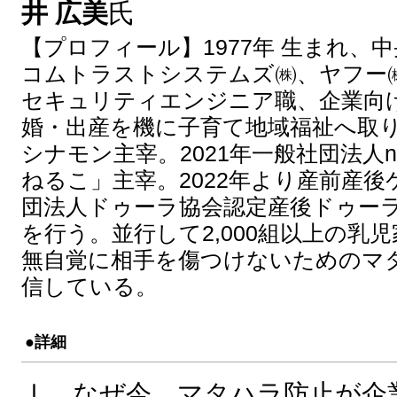
井 広美
氏
【プロフィール】1977年 生まれ、
コムトラストシステムズ㈱、ヤフー㈱ 
セキュリティエンジニア職、企業向
婚・出産を機に子育て地域福祉へ取り組む
シナモン主宰。2021年一般社団法人n
ねるこ」主宰。2022年より産前産
団法人ドゥーラ協会認定産後ドゥー
を行う。並行して2,000組以上の乳
無自覚に相手を傷つけないためのマ
信している。
●詳細
Ⅰ．なぜ今、マタハラ防止が企