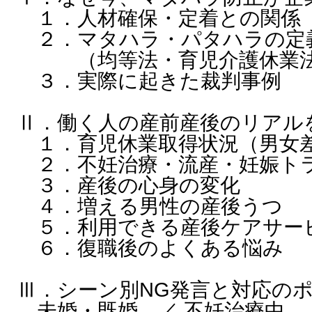
１．人材確保・定着との関係
２．マタハラ・パタハラの定
（均等法・育児介護休業
３．実際に起きた裁判事例
Ⅱ．働く人の産前産後のリアル
１．育児休業取得状況（男女
２．不妊治療・流産・妊娠ト
３．産後の心身の変化
４．増える男性の産後うつ
５．利用できる産後ケアサー
６．復職後のよくある悩み
Ⅲ．シーン別NG発言と対応の
未婚・既婚 ／ 不妊治療中